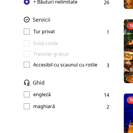
+ Băuturi nelimitate
26
Servicii
T
Tur privat
1
Evită cozile
Transfer gratuit
Accesibil cu scaunul cu rotile
3
Ghid
engleză
14
T
maghiară
2