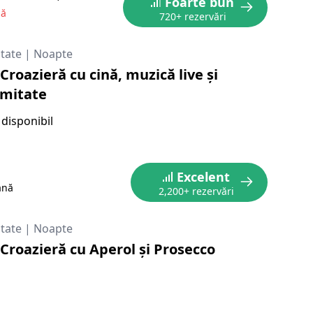
Foarte bun
nă
720+ rezervări
itate
|
Noapte
roazieră cu cină, muzică live și
imitate
disponibil
Excelent
ană
2,200+ rezervări
itate
|
Noapte
Croazieră cu Aperol și Prosecco