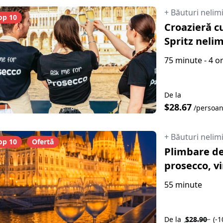
+ Băuturi nelim
op 10
Croazieră c
Spritz neli
75 minute - 4 o
De la
$28.67
/persoa
+ Băuturi nelim
op 10
Ofertă
Plimbare de
prosecco, vi
55 minute
De la
$28.90
(-