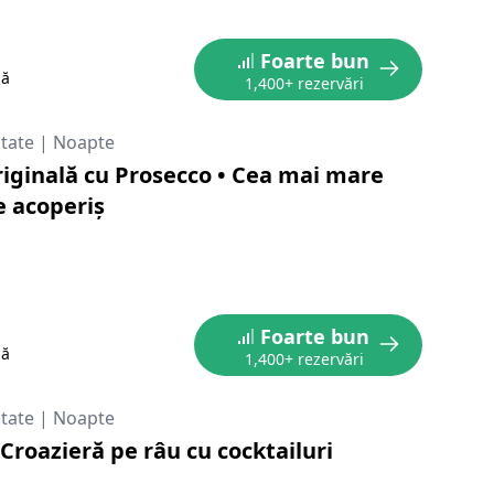
Foarte bun
nă
1,400+ rezervări
itate
|
Noapte
riginală cu Prosecco • Cea mai mare
e acoperiș
Foarte bun
nă
1,400+ rezervări
itate
|
Noapte
Croazieră pe râu cu cocktailuri