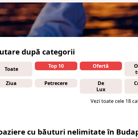
utare după categorii
Top 10
Ofertă
O
Toate
t
Ziua
Petrecere
De
C
Lux
Vezi toate cele 18 ca
oaziere cu băuturi nelimitate în Buda