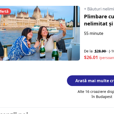
+ Băuturi nelim
fertă
Plimbare cu
nelimitat și
55 minute
De la
$28.90
(-
$26.01
/persoa
Arată mai multe cr
Alte 16 croaziere dis
în Budapest