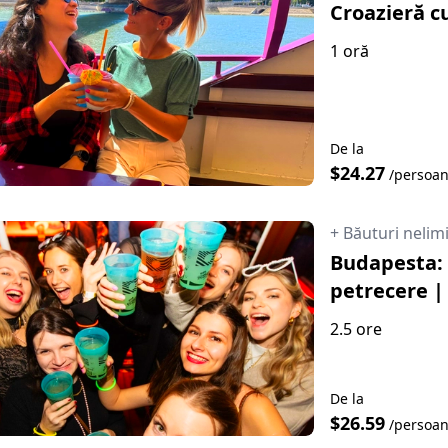
Croazieră cu
1 oră
De la
$24.27
/persoa
+ Băuturi nelim
Budapesta: 
petrecere | 
2.5 ore
De la
$26.59
/persoa