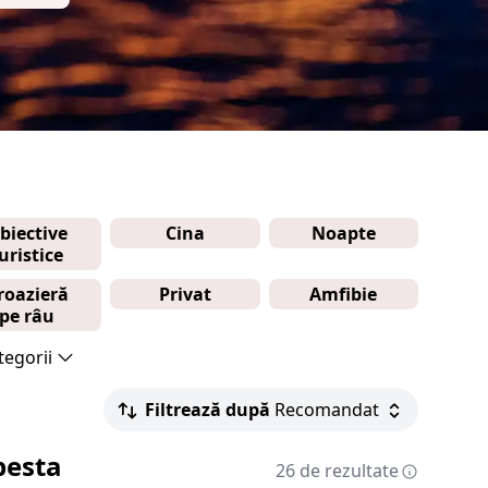
biective
Cina
Noapte
uristice
roazieră
Privat
Amfibie
pe râu
tegorii
Filtrează după
Recomandat
pesta
26 de rezultate