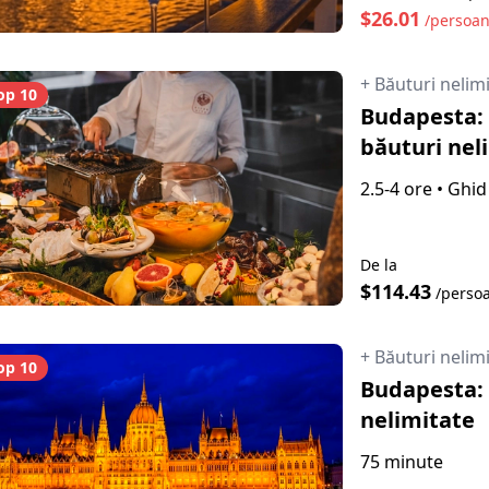
$26.01
/persoa
+ Băuturi nelim
op 10
Budapesta: C
băuturi nel
2.5-4 ore
•
Ghid 
De la
$114.43
/perso
+ Băuturi nelim
op 10
Budapesta: 
nelimitate
75 minute