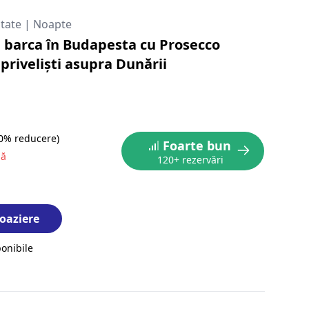
itate
|
Noapte
 barca în Budapesta cu Prosecco
 priveliști asupra Dunării
10% reducere)
Foarte bun
nă
120+ rezervări
oaziere
ponibile