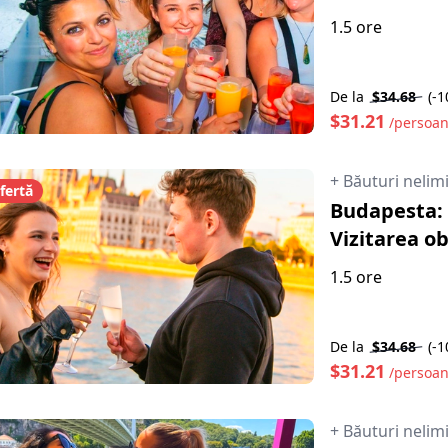
1.5 ore
De la
$34.68
(-
$31.21
/persoa
+ Băuturi nelim
fertă
Budapesta: 
Vizitarea ob
1.5 ore
De la
$34.68
(-
$31.21
/persoa
+ Băuturi nelim