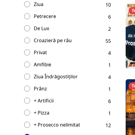
Ziua
10
T
Petrecere
6
De Lux
2
Croazieră pe râu
55
Privat
4
Amfibie
1
Ziua Îndrăgostiților
4
T
Prânz
1
+ Artificii
6
+ Pizza
1
+ Prosecco nelimitat
12