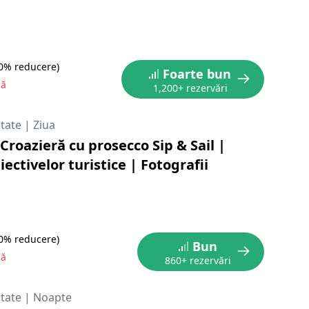
10% reducere)
Foarte bun
nă
1,200+ rezervări
itate
|
Ziua
Croazieră cu prosecco Sip & Sail |
iectivelor turistice | Fotografii
10% reducere)
Bun
nă
860+ rezervări
itate
|
Noapte