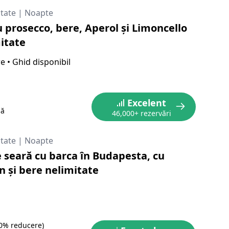
itate
|
Noapte
u prosecco, bere, Aperol și Limoncello
mitate
re
•
Ghid disponibil
Excelent
nă
46,000+ rezervări
itate
|
Noapte
 seară cu barca în Budapesta, cu
n și bere nelimitate
10% reducere)