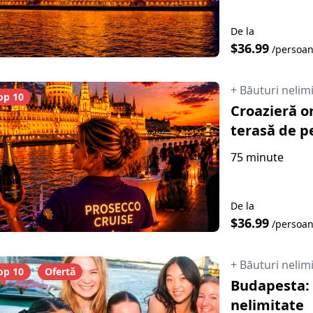
De la
$36.99
/persoa
+ Băuturi nelim
op 10
Croazieră o
terasă de p
75 minute
De la
$36.99
/persoa
+ Băuturi nelim
op 10
Ofertă
Budapesta: 
nelimitate