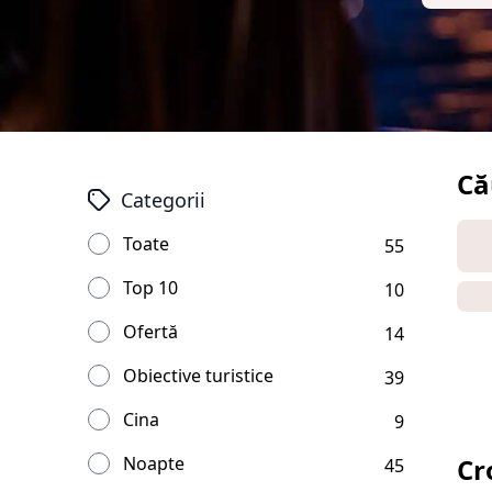
Că
Categorii
Toate
55
Top 10
10
Ofertă
14
Obiective turistice
39
Cina
9
Noapte
Cr
45