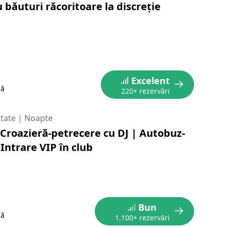
 băuturi răcoritoare la discreție
Excelent
nă
220+ rezervări
itate
|
Noapte
Croazieră-petrecere cu DJ | Autobuz-
Intrare VIP în club
Bun
nă
1,100+ rezervări