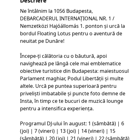
Descriere
Ne întâlnim la 1056 Budapesta,
DEBARCADERUL INTERNAȚIONAL NR. 1 /
Nemzetközi Hajóállomás 1. ponton și urcă la
bordul Floating Lotus pentru o aventură de
neuitat pe Dunăre!
Începe-ți călătoria cu o băutură, apoi
navighează pe lângă cele mai emblematice
obiective turistice din Budapesta: maiestuosul
Parlament maghiar, Podul Libertății și multe
altele. Urcă pe puntea superioară pentru
priveliști imbatabile și puncte foto demne de
Insta, în timp ce te bucuri de muzică lounge
pentru a intensifica experiența.
Programul DJ-ului în august: 1 (sâmbătă) | 6
(joi) | 7 (vineri) | 13 (joi) | 14 (vineri) | 15
(sâmbătă) | 20 (joi) | 21 (vineri) | 22 (sâmbătă)