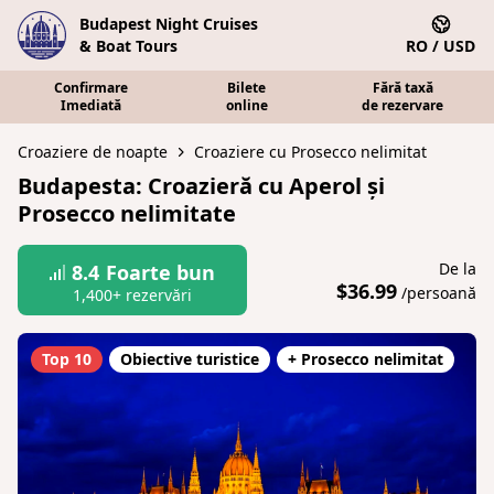
Budapest Night Cruises
& Boat Tours
RO / USD
Confirmare
Bilete
Fără taxă
Imediată
online
de rezervare
Croaziere de noapte
Croaziere cu Prosecco nelimitat
Budapesta: Croazieră cu Aperol și
Prosecco nelimitate
De la
8.4
Foarte bun
$36.99
/persoană
1,400+ rezervări
Top 10
Obiective turistice
+ Prosecco nelimitat