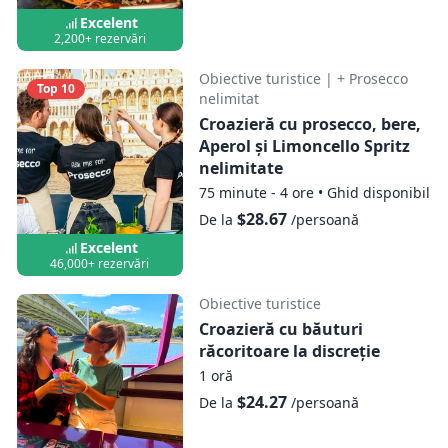
Excelent
2,200+ rezervări
Obiective turistice
|
+ Prosecco
Top 10
nelimitat
Croazieră cu prosecco, bere,
Aperol și Limoncello Spritz
nelimitate
75 minute - 4 ore
•
Ghid disponibil
$28.67
De la
/persoană
Excelent
46,000+ rezervări
Obiective turistice
Croazieră cu băuturi
răcoritoare la discreție
1 oră
$24.27
De la
/persoană