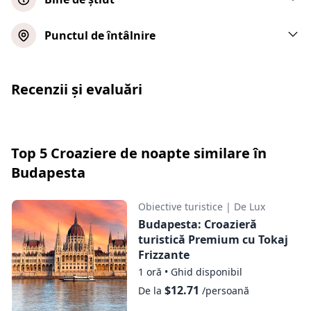
Copiii sub 6 ani pot intra gratuit
Punctul de întâlnire
Te rugăm să ajungi la debarcader cu 15
minute mai devreme
Recenzii și evaluări
Ușile bărcii se vor închide și va părăsi
debarcaderul exact la ora de începere
Te rugăm să îți aduci propriile căști dacă
dorești să asculți ghidul audio
Top 5 Croaziere de noapte similare în
Budapesta
Obiective turistice
|
De Lux
Budapesta: Croazieră
turistică Premium cu Tokaj
Frizzante
1 oră
•
Ghid disponibil
$12.71
De la
/persoană