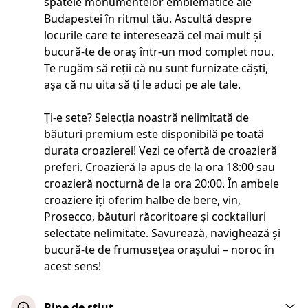
spatele monumentelor emblematice ale
Budapestei în ritmul tău. Ascultă despre
locurile care te interesează cel mai mult și
bucură-te de oraș într-un mod complet nou.
Te rugăm să reții că nu sunt furnizate căști,
așa că nu uita să ți le aduci pe ale tale.
Ți-e sete? Selecția noastră nelimitată de
băuturi premium este disponibilă pe toată
durata croazierei! Vezi ce ofertă de croazieră
preferi. Croazieră la apus de la ora 18:00 sau
croazieră nocturnă de la ora 20:00. În ambele
croaziere îți oferim halbe de bere, vin,
Prosecco, băuturi răcoritoare și cocktailuri
selectate nelimitate. Savurează, navighează și
bucură-te de frumusețea orașului – noroc în
acest sens!
Bine de știut