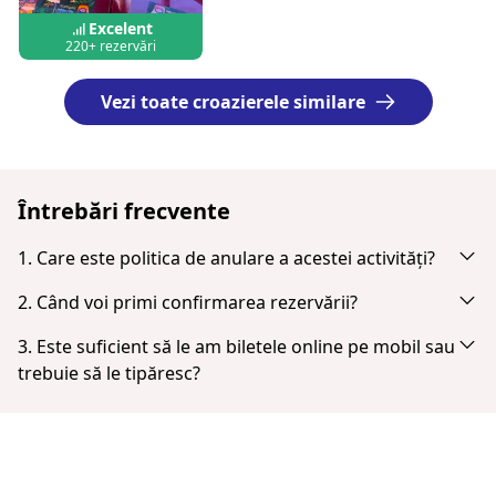
Excelent
220+ rezervări
Vezi toate croazierele similare
Întrebări frecvente
1. Care este politica de anulare a acestei activități?
Anulați până la 24 ore în avans pentru o rambursare
2. Când voi primi confirmarea rezervării?
completă.
Vei primi o notificare prin e-mail imediat după plata
3. Este suficient să le am biletele online pe mobil sau
efectuată cu succes. Dacă nu îl vezi în inbox, verifică
trebuie să le tipăresc?
folderul spam sau junk. Când plata este finalizată, ai
Biletele nu trebuie tipărite. Poți afișa biletul de pe
opțiunea de a descărca biletul.
smartphone sub formă de PDF.