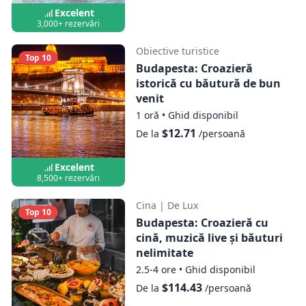
Excelent
3,000+ rezervări
Obiective turistice
Top 10
Budapesta: Croazieră
istorică cu băutură de bun
venit
1 oră
•
Ghid disponibil
$12.71
De la
/persoană
Excelent
8,500+ rezervări
Cina
|
De Lux
Top 10
Budapesta: Croazieră cu
cină, muzică live și băuturi
nelimitate
2.5-4 ore
•
Ghid disponibil
$114.43
De la
/persoană