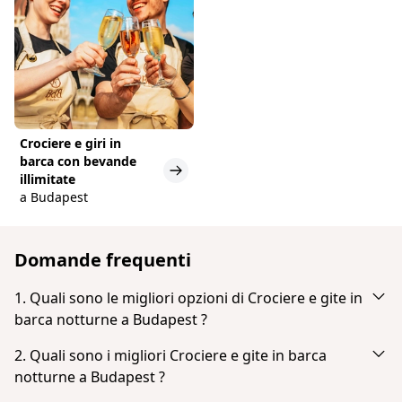
Crociere e giri in
barca con bevande
illimitate
a Budapest
Domande frequenti
1. Quali sono le migliori opzioni di Crociere e gite in
barca notturne a Budapest ?
In base alla popolarità e alle recensioni degli ospiti,
2. Quali sono i migliori Crociere e gite in barca
le migliori opzioni di Crociere e gite in barca
notturne a Budapest ?
notturne a Budapest sono: