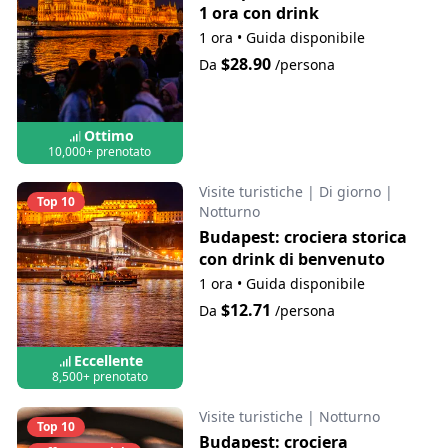
1 ora con drink
1 ora
•
Guida disponibile
$28.90
Da
/persona
Ottimo
10,000+ prenotato
Visite turistiche
|
Di giorno
|
Top 10
Notturno
Budapest: crociera storica
con drink di benvenuto
1 ora
•
Guida disponibile
$12.71
Da
/persona
Eccellente
8,500+ prenotato
Visite turistiche
|
Notturno
Top 10
Budapest: crociera