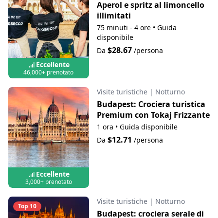
Aperol e spritz al limoncello
illimitati
75 minuti - 4 ore
•
Guida
disponibile
$28.67
Da
/persona
Eccellente
46,000+ prenotato
Visite turistiche
|
Notturno
Budapest: Crociera turistica
Premium con Tokaj Frizzante
1 ora
•
Guida disponibile
$12.71
Da
/persona
Eccellente
3,000+ prenotato
Visite turistiche
|
Notturno
Top 10
Budapest: crociera serale di