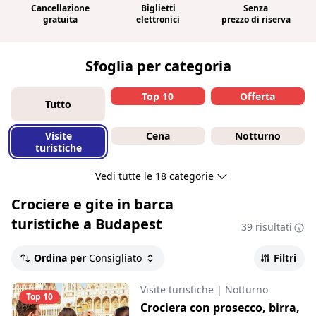
Cancellazione
Biglietti
Senza
gratuita
elettronici
prezzo di riserva
Sfoglia per categoria
Top 10
Offerta
Tutto
Visite
Cena
Notturno
turistiche
Vedi tutte le 18 categorie
Crociere e gite in barca
turistiche a Budapest
39 risultati
Ordina per
Consigliato
Filtri
Visite turistiche
|
Notturno
Top 10
Crociera con prosecco, birra,