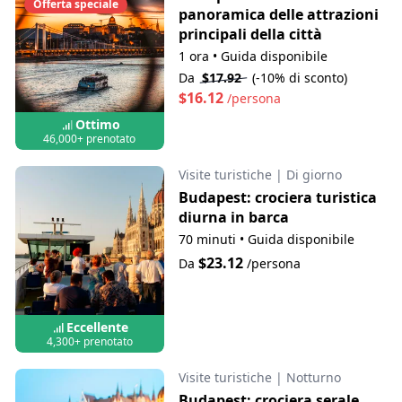
Offerta speciale
panoramica delle attrazioni
principali della città
1 ora
•
Guida disponibile
Da
$17.92
(-10% di sconto)
$16.12
/persona
Ottimo
46,000+ prenotato
Visite turistiche
|
Di giorno
Budapest: crociera turistica
diurna in barca
70 minuti
•
Guida disponibile
$23.12
Da
/persona
Eccellente
4,300+ prenotato
Visite turistiche
|
Notturno
Budapest: crociera serale