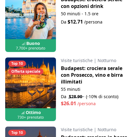
con opzioni drink
50 minuti - 1.5 ore
$12.71
Da
/persona
Buono
7,700+ prenotato
Visite turistiche
|
Notturno
Top 10
Budapest: crociera serale
Offerta speciale
con Prosecco, vino e birra
illimitati
55 minuti
Da
$28.90
(-10% di sconto)
$26.01
/persona
Ottimo
730+ prenotato
Visite turistiche
|
Notturno
Top 10