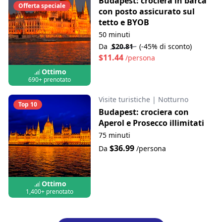
Budapest: crociera in barca
Offerta speciale
con posto assicurato sul
tetto e BYOB
50 minuti
Da
$20.81
(-45% di sconto)
$11.44
/persona
Ottimo
690+ prenotato
Visite turistiche
|
Notturno
Top 10
Budapest: crociera con
Aperol e Prosecco illimitati
75 minuti
$36.99
Da
/persona
Ottimo
1,400+ prenotato