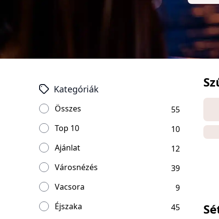
Sz
Kategóriák
Összes
55
Top 10
10
Ajánlat
12
Városnézés
39
Vacsora
9
Éjszaka
Sé
45