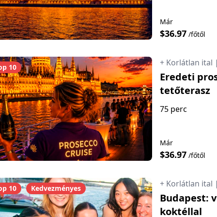
Már
$36.97
/főtől
+ Korlátlan ital
op 10
Eredeti pro
tetőterasz
75 perc
Már
$36.97
/főtől
+ Korlátlan ital
op 10
Kedvezményes
Budapest: v
koktéllal