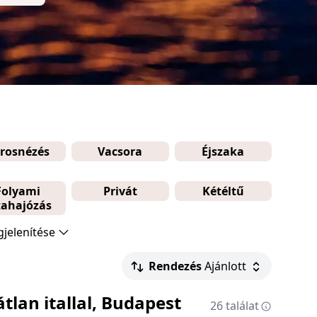
rosnézés
Vacsora
Éjszaka
Folyami
Privát
Kétéltű
tahajózás
jelenítése
Rendezés
Ajánlott
lan itallal, Budapest
26 találat