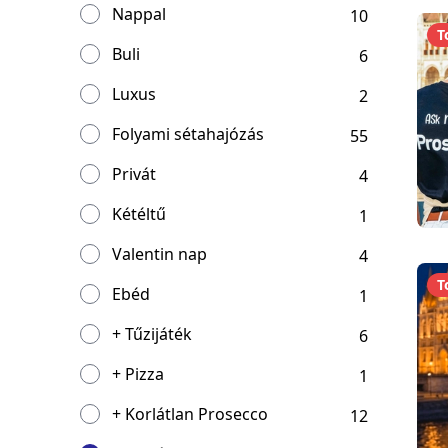
Nappal
10
T
Buli
6
Luxus
2
Folyami sétahajózás
55
Privát
4
Kétéltű
1
Valentin nap
4
T
Ebéd
1
+ Tűzijáték
6
+ Pizza
1
+ Korlátlan Prosecco
12