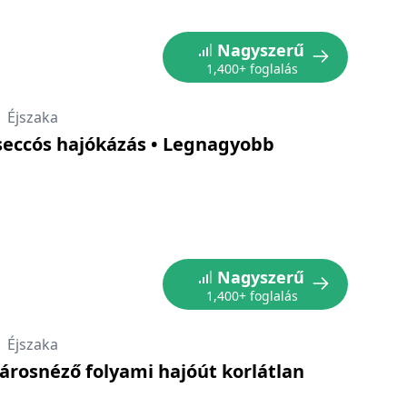
Nagyszerű
1,400+ foglalás
|
Éjszaka
seccós hajókázás • Legnagyobb
Nagyszerű
1,400+ foglalás
|
Éjszaka
árosnéző folyami hajóút korlátlan