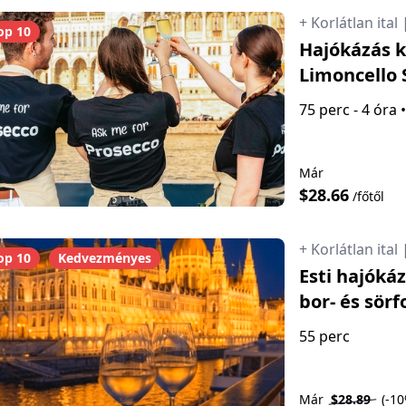
+ Korlátlan ital
op 10
Hajókázás ko
Limoncello 
75 perc - 4 óra
•
Már
$28.66
/főtől
+ Korlátlan ital
op 10
Kedvezményes
Esti hajóká
bor- és sör
55 perc
Már
$28.89
(-1