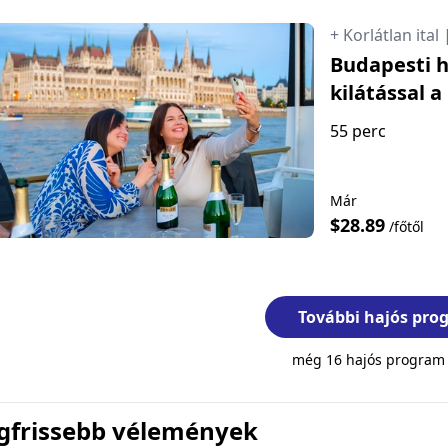
+ Korlátlan ital
Budapesti h
kilátással 
55 perc
Már
$28.89
/főtől
További hajós pr
még 16 hajós program 
gfrissebb vélemények