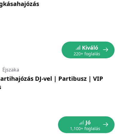
égkásahajózás
Kiváló
220+ foglalás
|
Éjszaka
artihajózás DJ-vel | Partibusz | VIP
s
Jó
1,100+ foglalás