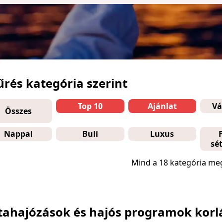
űrés kategória szerint
Top 10
Ajánlat
Vá
Összes
Nappal
Buli
Luxus
sé
Mind a 18 kategória meg
tahajózások és hajós programok korlát