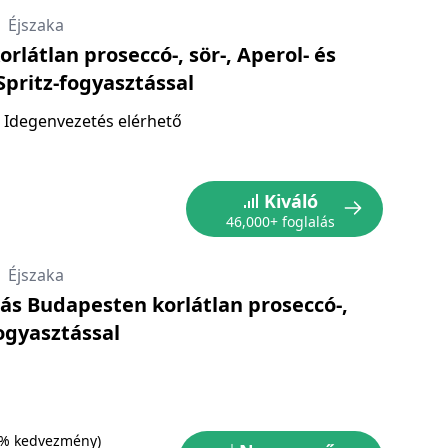
|
Éjszaka
rlátlan proseccó-, sör-, Aperol- és
Spritz-fogyasztással
Idegenvezetés elérhető
Kiváló
46,000+ foglalás
|
Éjszaka
zás Budapesten korlátlan proseccó-,
fogyasztással
0% kedvezmény)