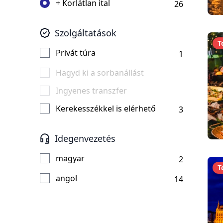
+ Korlátlan ital
26
Szolgáltatások
T
Privát túra
1
Hagyd ki a sorbanállást
Ingyenes transzfer
Kerekesszékkel is elérhető
3
Idegenvezetés
magyar
2
T
angol
14