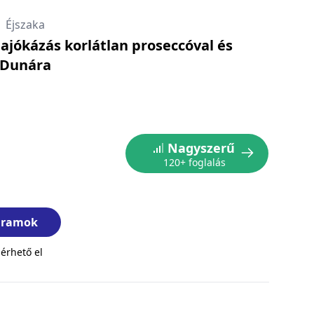
|
Éjszaka
ajókázás korlátlan proseccóval és
a Dunára
Nagyszerű
120+ foglalás
ogramok
érhető el