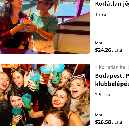
Korlátlan j
1 óra
Már
$24.26
/főtől
+ Korlátlan ital
Budapest: P
klubbelépé
2.5 óra
Már
$26.58
/főtől