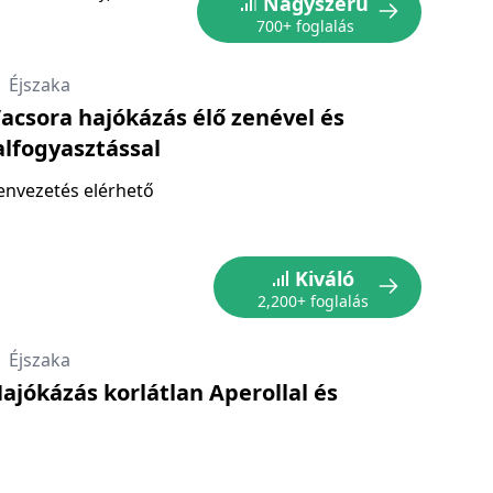
Nagyszerű
700+ foglalás
|
Éjszaka
acsora hajókázás élő zenével és
alfogyasztással
envezetés elérhető
Kiváló
2,200+ foglalás
|
Éjszaka
ajókázás korlátlan Aperollal és