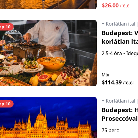
$26.00
/főtől
+ Korlátlan ital
op 10
Budapest: V
korlátlan it
2.5-4 óra
•
Ideg
Már
$114.39
/főtől
+ Korlátlan ital
op 10
Budapest: H
Proseccóval
75 perc