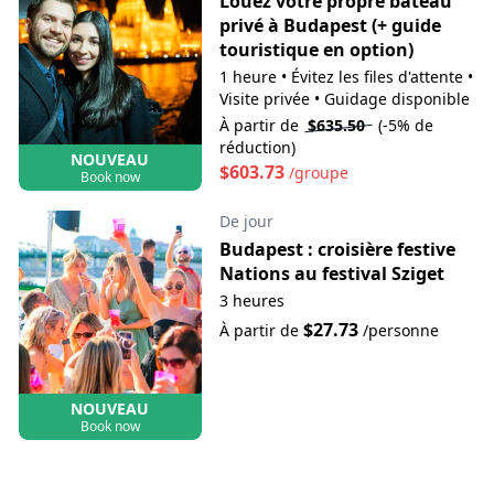
Louez votre propre bateau
privé à Budapest (+ guide
touristique en option)
1 heure
•
Évitez les files d'attente
•
Visite privée
•
Guidage disponible
À partir de
$635.50
(-5% de
réduction)
NOUVEAU
$603.73
/groupe
Book now
De jour
Budapest : croisière festive
Nations au festival Sziget
3 heures
$27.73
À partir de
/personne
NOUVEAU
Book now