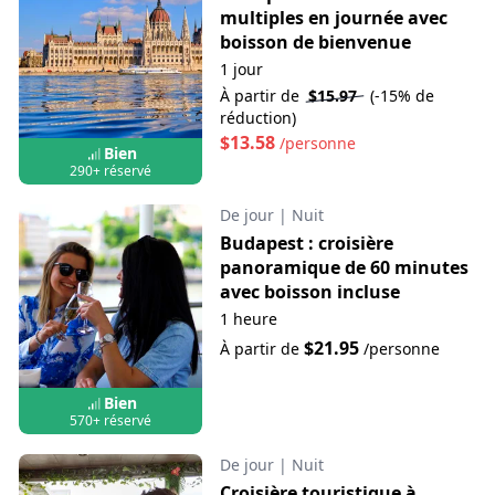
multiples en journée avec
boisson de bienvenue
1 jour
À partir de
$15.97
(-15% de
réduction)
$13.58
/personne
Bien
290+ réservé
De jour
|
Nuit
Budapest : croisière
panoramique de 60 minutes
avec boisson incluse
1 heure
$21.95
À partir de
/personne
Bien
570+ réservé
De jour
|
Nuit
Croisière touristique à