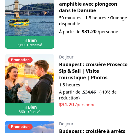
amphibie avec plongeon
dans le Danube
50 minutes - 1.5 heures
•
Guidage
disponible
$31.20
À partir de
/personne
Bien
3,800+ réservé
De jour
Promotion
Budapest : croisière Prosecco
Sip & Sail | Visite
touristique | Photos
1.5 heures
À partir de
$34.66
(-10% de
réduction)
$31.20
/personne
Bien
860+ réservé
De jour
Promotion
Budapest : croisière à arrêts