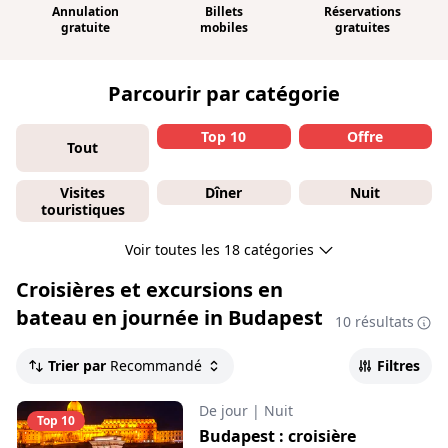
Annulation
Billets
Réservations
gratuite
mobiles
gratuites
Parcourir par catégorie
Top 10
Offre
Tout
Visites
Dîner
Nuit
touristiques
Voir toutes les 18 catégories
Croisières et excursions en
bateau en journée in Budapest
10 résultats
Trier par
Recommandé
Filtres
De jour
|
Nuit
Top 10
Budapest : croisière