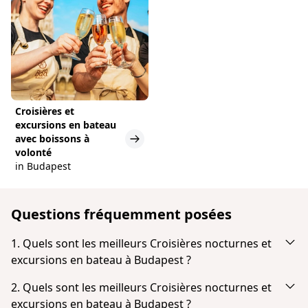
Croisières et
excursions en bateau
avec boissons à
volonté
in Budapest
Questions fréquemment posées
1. Quels sont les meilleurs Croisières nocturnes et
excursions en bateau à Budapest ?
En fonction de la popularité et des avis des clients,
2. Quels sont les meilleurs Croisières nocturnes et
le meilleur Croisières nocturnes et excursions en
excursions en bateau à Budapest ?