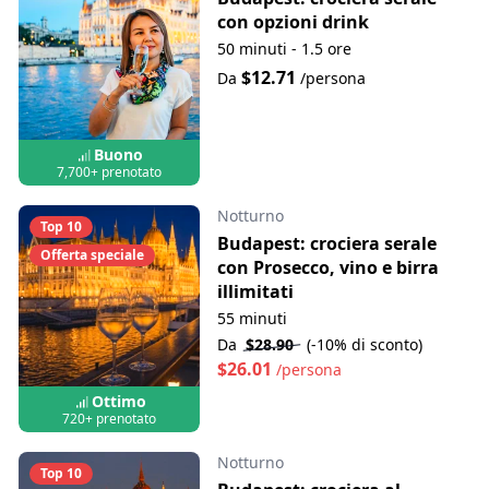
con opzioni drink
50 minuti - 1.5 ore
$12.71
Da
/persona
Buono
7,700+ prenotato
Notturno
Top 10
Budapest: crociera serale
Offerta speciale
con Prosecco, vino e birra
illimitati
55 minuti
Da
$28.90
(-10% di sconto)
$26.01
/persona
Ottimo
720+ prenotato
Notturno
Top 10