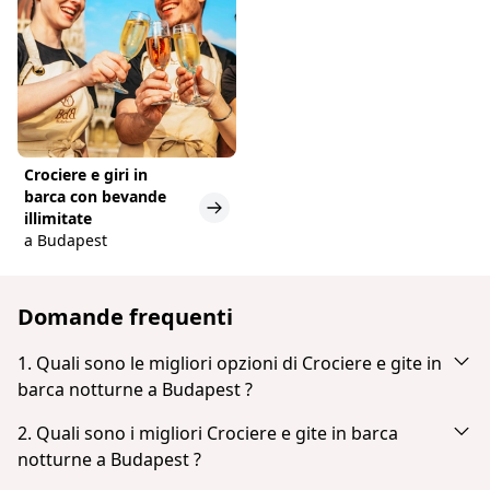
Crociere e giri in
barca con bevande
illimitate
a Budapest
Domande frequenti
1. Quali sono le migliori opzioni di Crociere e gite in
barca notturne a Budapest ?
In base alla popolarità e alle recensioni degli ospiti,
2. Quali sono i migliori Crociere e gite in barca
le migliori opzioni di Crociere e gite in barca
notturne a Budapest ?
notturne a Budapest sono: