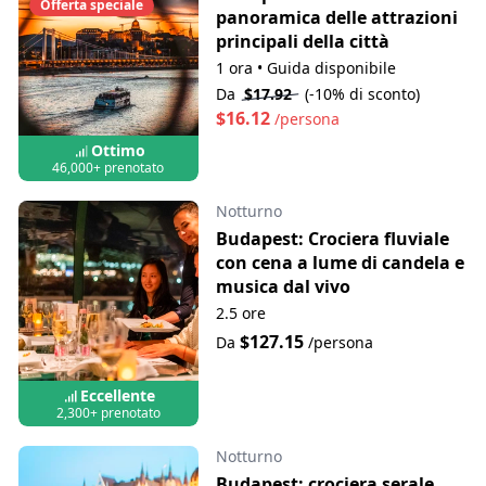
Offerta speciale
panoramica delle attrazioni
principali della città
1 ora
•
Guida disponibile
Da
$17.92
(-10% di sconto)
$16.12
/persona
Ottimo
46,000+ prenotato
Notturno
Budapest: Crociera fluviale
con cena a lume di candela e
musica dal vivo
2.5 ore
$127.15
Da
/persona
Eccellente
2,300+ prenotato
Notturno
Budapest: crociera serale