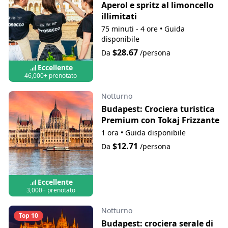
Aperol e spritz al limoncello
illimitati
75 minuti - 4 ore
•
Guida
disponibile
$28.67
Da
/persona
Eccellente
46,000+ prenotato
Notturno
Budapest: Crociera turistica
Premium con Tokaj Frizzante
1 ora
•
Guida disponibile
$12.71
Da
/persona
Eccellente
3,000+ prenotato
Notturno
Top 10
Budapest: crociera serale di