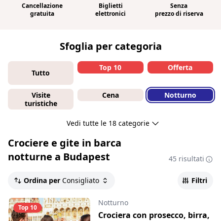
Cancellazione
Biglietti
Senza
gratuita
elettronici
prezzo di riserva
Sfoglia per categoria
Top 10
Offerta
Tutto
Visite
Cena
Notturno
turistiche
Vedi tutte le 18 categorie
Crociere e gite in barca
notturne a Budapest
45 risultati
Ordina per
Consigliato
Filtri
Notturno
Top 10
Crociera con prosecco, birra,