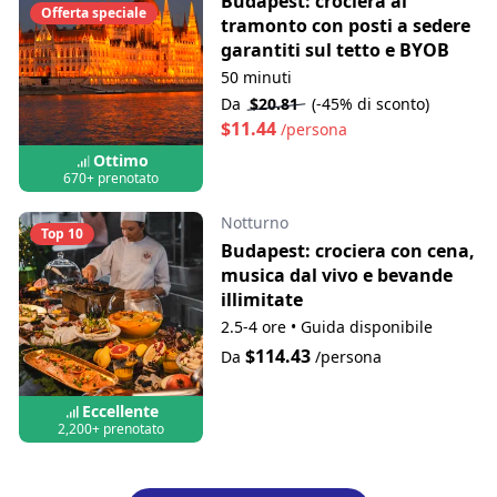
Budapest: crociera al
Offerta speciale
tramonto con posti a sedere
garantiti sul tetto e BYOB
50 minuti
Da
$20.81
(-45% di sconto)
$11.44
/persona
Ottimo
670+ prenotato
Notturno
Top 10
Budapest: crociera con cena,
musica dal vivo e bevande
illimitate
2.5-4 ore
•
Guida disponibile
$114.43
Da
/persona
Eccellente
2,200+ prenotato