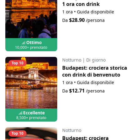
1 ora con drink
1 ora
•
Guida disponibile
$28.90
Da
/persona
Ottimo
10,000+ prenotato
Notturno
|
Di giorno
Top 10
Budapest: crociera storica
con drink di benvenuto
1 ora
•
Guida disponibile
$12.71
Da
/persona
Eccellente
8,500+ prenotato
Notturno
Top 10
Budapest: crociera