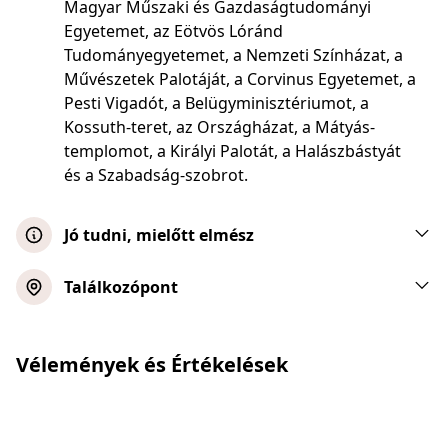
Magyar Műszaki és Gazdaságtudományi
Egyetemet, az Eötvös Lóránd
Tudományegyetemet, a Nemzeti Színházat, a
Művészetek Palotáját, a Corvinus Egyetemet, a
Pesti Vigadót, a Belügyminisztériumot, a
Kossuth-teret, az Országházat, a Mátyás-
templomot, a Királyi Palotát, a Halászbástyát
és a Szabadság-szobrot.
Jó tudni, mielőtt elmész
A csecsemőjegy nem tartalmazza a
Találkozópont
vacsorát. A fedélzeten megrendelheted.
4 fogásos vacsora
Vegetáriánus opció is rendelkezésre áll.
Vélemények és Értékelések
A menü a fedélzeten más nyelveken is
Térkép megjelenítése
elérhető.
Kérjük, érkezz a találkozási pontra 30