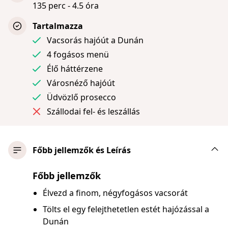
135 perc - 4.5 óra
Tartalmazza
Vacsorás hajóút a Dunán
4 fogásos menü
Élő háttérzene
Városnéző hajóút
Üdvözlő prosecco
Szállodai fel- és leszállás
Főbb jellemzők és Leírás
Főbb jellemzők
Élvezd a finom, négyfogásos vacsorát
Tölts el egy felejthetetlen estét hajózással a
Dunán