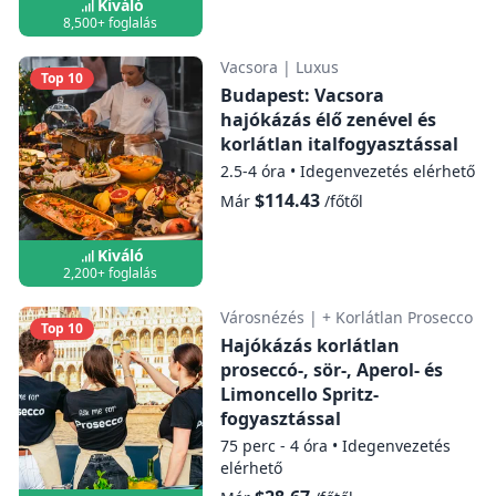
Kiváló
8,500+ foglalás
Vacsora
|
Luxus
Top 10
Budapest: Vacsora
hajókázás élő zenével és
korlátlan italfogyasztással
2.5-4 óra
•
Idegenvezetés elérhető
$114.43
Már
/főtől
Kiváló
2,200+ foglalás
Városnézés
|
+ Korlátlan Prosecco
Top 10
Hajókázás korlátlan
proseccó-, sör-, Aperol- és
Limoncello Spritz-
fogyasztással
75 perc - 4 óra
•
Idegenvezetés
elérhető