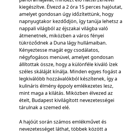
kiegészítve. Élvezd a 2 óra 15 perces hajóutat,
amelyet gondosan úgy időzítettünk, hogy
napnyugtakor kezdődjön, így tanúja lehetsz a
nappali világból az éjszakai világba való
átmenetnek, miközben a város fényei
tükröződnek a Duna lágy hullámaiban.
Kényeztesse magát egy csodálatos,
négyfogásos menüvel, amelyet gondosan
állítottak össze, hogy a különféle kiváló ízek
széles skáláját kínálja. Minden egyes fogást a
legkiválóbb hozzávalókból készítenek, így a
kulináris élmény éppoly emlékezetes lesz,
mint maga a kilátás. Miközben élvezed az
ételt, Budapest kivilágított nevezetességei
tárulnak a szemed elé.
A hajóút során számos emlékművet és
nevezetességet láthat, többek között a