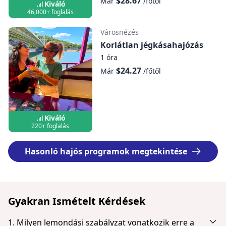
$28.67
Már
/főtől
Kiváló
46,000+ foglalás
Városnézés
Korlátlan jégkásahajózás
1 óra
$24.27
Már
/főtől
Kiváló
220+ foglalás
Hasonló hajós programok megtekintése
Gyakran Ismételt Kérdések
1. Milyen lemondási szabályzat vonatkozik erre a