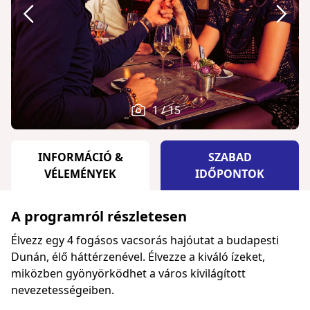
1 / 15
INFORMÁCIÓ &
SZABAD
VÉLEMÉNYEK
IDŐPONTOK
A programról részletesen
Élvezz egy 4 fogásos vacsorás hajóutat a budapesti
Dunán, élő háttérzenével. Élvezze a kiváló ízeket,
miközben gyönyörködhet a város kivilágított
nevezetességeiben.