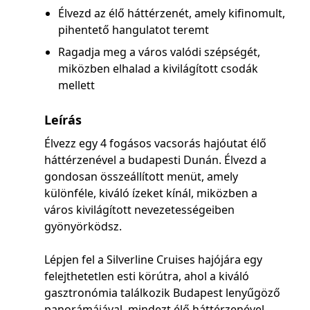
Élvezd az élő háttérzenét, amely kifinomult,
pihentető hangulatot teremt
Ragadja meg a város valódi szépségét,
miközben elhalad a kivilágított csodák
mellett
Leírás
Élvezz egy 4 fogásos vacsorás hajóutat élő
háttérzenével a budapesti Dunán. Élvezd a
gondosan összeállított menüt, amely
különféle, kiváló ízeket kínál, miközben a
város kivilágított nevezetességeiben
gyönyörködsz.
Lépjen fel a Silverline Cruises hajójára egy
felejthetetlen esti körútra, ahol a kiváló
gasztronómia találkozik Budapest lenyűgöző
panorámájával, mindezt élő háttérzenével