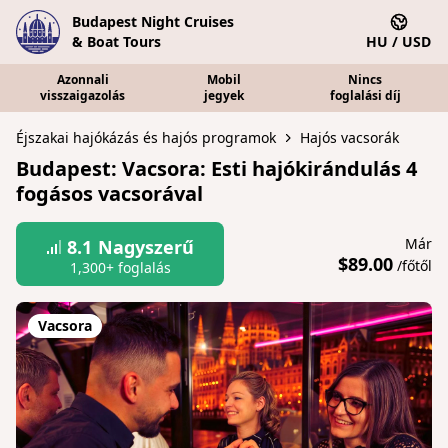
Budapest Night Cruises
& Boat Tours
HU / USD
Azonnali
Mobil
Nincs
visszaigazolás
jegyek
foglalási díj
Éjszakai hajókázás és hajós programok
Hajós vacsorák
Budapest: Vacsora: Esti hajókirándulás 4
fogásos vacsorával
Már
8.1
Nagyszerű
$89.00
/főtől
1,300+ foglalás
Vacsora