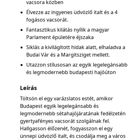
vacsora közben
Élvezze az ingyenes üdvözlő italt és a 4
fogásos vacsorát.
Fantasztikus kilátás nyílik a magyar
Parlament épületére éjszaka
Siklás a kivilágított hidak alatt, elhaladva a
Budai Vár és a Margitsziget mellett.
Utazzon stílusosan az egyik legelegánsabb
és legmodernebb budapesti hajóúton
Leírás
Töltsön el egy varázslatos estét, amikor
Budapest egyik legelegánsabb és
legmodernebb sétahajójáratának fedélzetén
gyertyafényes vacsorát szolgálnak fel.
Hallgasson élőzenét, fogyasszon el egy
ünnepi üdvözlő italt, és csodálja meg a város