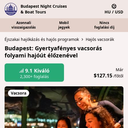
Budapest Night Cruises
& Boat Tours
HU / USD
Azonnali
Mobil
Nincs
visszaigazolás
jegyek
foglalási díj
Éjszakai hajókázás és hajós programok
Hajós vacsorák
Budapest: Gyertyafényes vacsorás
folyami hajóút élőzenével
Már
9.1
Kiváló
$127.15
/főtől
2,300+ foglalás
Vacsora