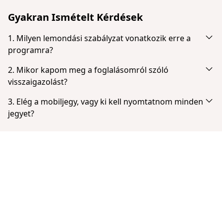
Gyakran Ismételt Kérdések
1. Milyen lemondási szabályzat vonatkozik erre a
programra?
Teljes visszatérítést kapsz, ha időben lemondod. Legkésőbb
2. Mikor kapom meg a foglalásomról szóló
ennyi idővel a program kezdete előtt: 24 óra.
visszaigazolást?
A sikeres fizetés után azonnal értesítést kapsz emailben. Ha
3. Elég a mobiljegy, vagy ki kell nyomtatnom minden
nem látod a fiókodban, ellenőrizd a spam vagy levélszemét
jegyet?
mappát. A fizetés befejezése után lehetőséged van
A jegyeket nem kell kinyomtatni. A jegyet bemutathatod
közvetlenül letölteni jegyed.
mobiltelefonon PDF formátumban.