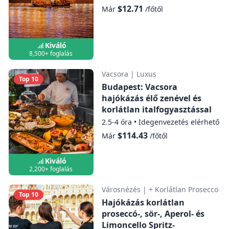
$12.71
Már
/főtől
Kiváló
8,500+ foglalás
Vacsora
|
Luxus
Top 10
Budapest: Vacsora
hajókázás élő zenével és
korlátlan italfogyasztással
2.5-4 óra
•
Idegenvezetés elérhető
$114.43
Már
/főtől
Kiváló
2,200+ foglalás
Városnézés
|
+ Korlátlan Prosecco
Top 10
Hajókázás korlátlan
proseccó-, sör-, Aperol- és
Limoncello Spritz-