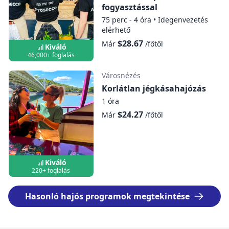
fogyasztással
75 perc - 4 óra
•
Idegenvezetés
elérhető
$28.67
Már
/főtől
Kiváló
46,000+ foglalás
Városnézés
Korlátlan jégkásahajózás
1 óra
$24.27
Már
/főtől
Kiváló
220+ foglalás
Hasonló hajós programok megtekintése