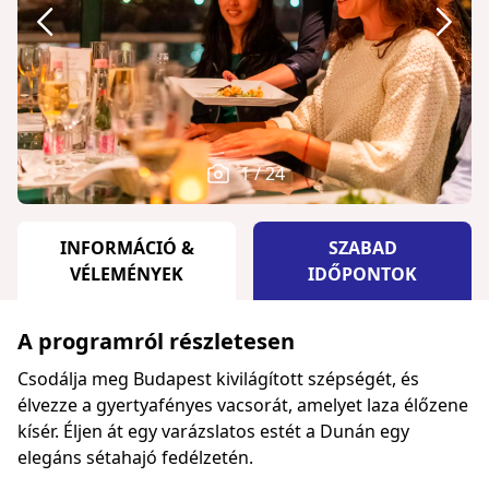
1 / 24
INFORMÁCIÓ &
SZABAD
VÉLEMÉNYEK
IDŐPONTOK
A programról részletesen
Csodálja meg Budapest kivilágított szépségét, és
élvezze a gyertyafényes vacsorát, amelyet laza élőzene
kísér. Éljen át egy varázslatos estét a Dunán egy
elegáns sétahajó fedélzetén.