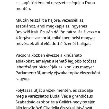
csillogó történelmi nevezetességeit a Duna
mentén.
Miután felszállt a hajóra, vezessék az
asztalához, ahol megkapja az ingyenes
üdvözlő italt. Ezután dőljön hátra, és élvezze a
4 fogásos vacsorát, miközben helyi magyar
művészek által előadott élőzenét hallgat.
Vacsora közben élvezze a kihúzható
ablakokat, amelyek a lehető legjobb fotózási
lehetőséget biztosítják az ikonikus magyar
Parlamentről, amely éjszaka topáz ékszerként
ragyog.
Folytassa útját a vizek mentén, és csodálja
meg a varázslatos Budai Vár, a grandiózus
Szabadság-szobor és a Gellért-hegy tetején
álló lenyűgöző Citadella éjszakai látványát.