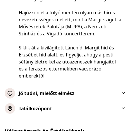
Hajózzon el a folyó mentén olyan más híres
nevezetességek mellett, mint a Margitsziget, a
Művészetek Palotája (MUPA), a Nemzeti
Színház és a Vigadó koncertterem.
Siklik át a kivilágított Lánchíd, Margit híd és
Erzsébet híd alatt, és figyelje, ahogy a pesti
sétány életre kel az utcazenészek hangjaitól
és a teraszos éttermekben vacsorázó
emberektől.
Jó tudni, mielőtt elmész
A vacsora során egy menüt kap, és az egyes
Találkozópont
fogások közül több lehetőség közül
választhat.
Vegán menüt sajnos nem tudunk