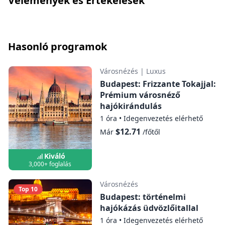
Vélemények és Értékelések
biztosítani.
Hasonló programok
Városnézés
|
Luxus
Budapest: Frizzante Tokajjal:
Prémium városnéző
hajókirándulás
1 óra
•
Idegenvezetés elérhető
$12.71
Már
/főtől
Kiváló
3,000+ foglalás
Városnézés
Top 10
Budapest: történelmi
hajókázás üdvözlőitallal
1 óra
•
Idegenvezetés elérhető