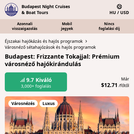
Budapest Night Cruises
& Boat Tours
HU / USD
Azonnali
Mobil
Nincs
visszaigazolás
jegyek
foglalási díj
Éjszakai hajókázás és hajós programok
Városnéző sétahajózások és hajós programok
Budapest: Frizzante Tokajjal: Prémium
városnéző hajókirándulás
Már
9.7
Kiváló
$12.71
/főtől
3,000+ foglalás
Városnézés
Luxus