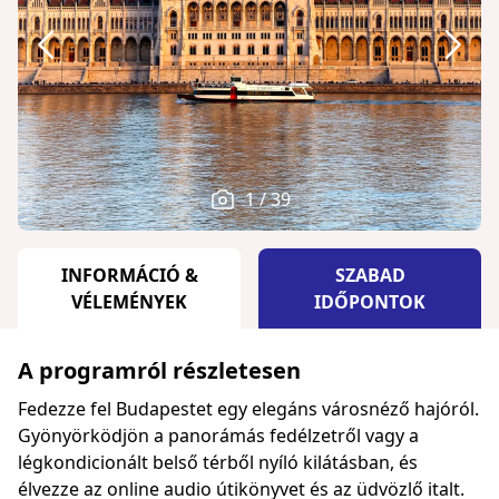
1 / 39
INFORMÁCIÓ &
SZABAD
VÉLEMÉNYEK
IDŐPONTOK
A programról részletesen
Fedezze fel Budapestet egy elegáns városnéző hajóról.
Gyönyörködjön a panorámás fedélzetről vagy a
légkondicionált belső térből nyíló kilátásban, és
élvezze az online audio útikönyvet és az üdvözlő italt.