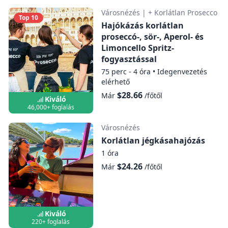
rendelkezésre, amelyek árnyékot
Városnézés
|
+ Korlátlan Prosecco
biztosítanak.
Top 10
Hajókázás korlátlan
Nagyméretű tárgyakat, például
proseccó-, sör-, Aperol- és
babakocsikat, gyermekkerékpárokat és
Limoncello Spritz-
rollereket nem lehet felvinni a fedélzetre,
fogyasztással
de biztonságosan el lehet őket helyezni a
75 perc - 4 óra
•
Idegenvezetés
kikötőben.
elérhető
$28.66
Már
/főtől
Az akadálymentesség korlátozott. Szükség
Kiváló
46,000+ foglalás
esetén egy kísérő előre ellenőrizheti a
beszállási feltételeket.
Városnézés
Korlátlan jégkásahajózás
1 óra
$24.26
Már
/főtől
Kiváló
220+ foglalás