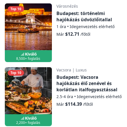
Városnézés
A hajóút teljes időtartama alatt ingyenes
Top 10
Budapest: történelmi
Wi-Fi áll rendelkezésre.
hajókázás üdvözlőitallal
A fedélzeten mosdók is rendelkezésre
1 óra
•
Idegenvezetés elérhető
állnak.
$12.71
Már
/főtől
Napnyugta körül az útvonalt kissé
módosítjuk, hogy a Parlament épülete
mellett a legszebb fényben haladhassunk
Kiváló
8,500+ foglalás
el.
Bárjainkban készpénzes és kártyás fizetés
Vacsora
|
Luxus
Top 10
egyaránt lehetséges.
Budapest: Vacsora
hajókázás élő zenével és
18 év alatti személyeknek nem szolgálunk
korlátlan italfogyasztással
fel alkoholt.
2.5-4 óra
•
Idegenvezetés elérhető
Esős időben előfordulhat, hogy a fedett
$114.39
Már
/főtől
ülőhelyek száma korlátozott, de a kényelem
érdekében esernyőket biztosítunk. Forró,
Kiváló
napos napokon napernyők állnak
2,200+ foglalás