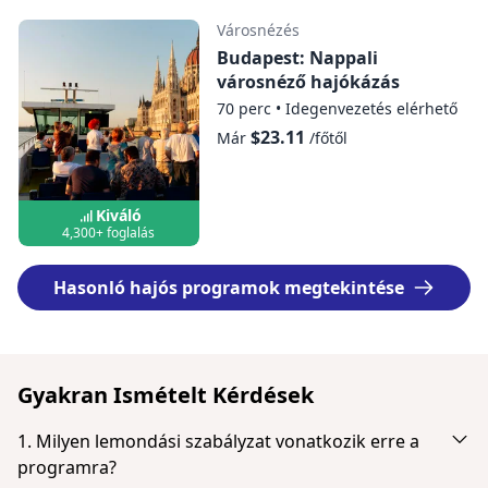
Városnézés
Budapest: Nappali
városnéző hajókázás
70 perc
•
Idegenvezetés elérhető
$23.11
Már
/főtől
Kiváló
4,300+ foglalás
Hasonló hajós programok megtekintése
Gyakran Ismételt Kérdések
1. Milyen lemondási szabályzat vonatkozik erre a
programra?