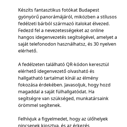
Készíts fantasztikus fotókat Budapest
gyönyörű panorámájáról, miközben a stílusos
fedélzeti bárból származó italokat élvezed.
Fedezd fel a nevezetességeket az online
hangos idegenvezetés segítségével, amelyet a
saját telefonodon használhatsz, és 30 nyelven
elérhető.
A fedélzeten található QR-kódon keresztül
elérhető idegenvezető olvasható és
hallgatható tartalmat kínál az élmény
fokozása érdekében. Javasoljuk, hogy hozd
magaddal a saját fülhallgatódat. Ha
segítségre van szükséged, munkatársaink
örömmel segítenek.
Felhívjuk a figyelmedet, hogy az ülőhelyek
nincsenek kiosztva, és az érkezés