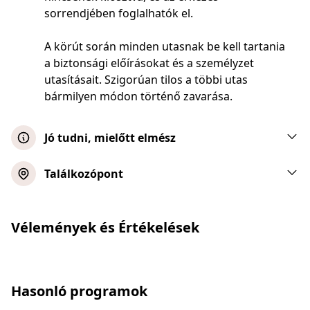
sorrendjében foglalhatók el.
A körút során minden utasnak be kell tartania
a biztonsági előírásokat és a személyzet
utasításait. Szigorúan tilos a többi utas
bármilyen módon történő zavarása.
Jó tudni, mielőtt elmész
Az ülőhelyek garantáltak, de nincsenek
Találkozópont
kiosztva. Az ülőhelyeket az érkezés
sorrendjében osztjuk ki, ezért ha korán
érkezel, könnyebben foglalhatsz le egy
Vélemények és Értékelések
neked tetsző helyet.
Az online hangos idegenvezetés 30 nyelven
érhető el. A legjobb élmény érdekében
Hasonló programok
kérjük, hozz magaddal saját telefont és
fülhallgatót!