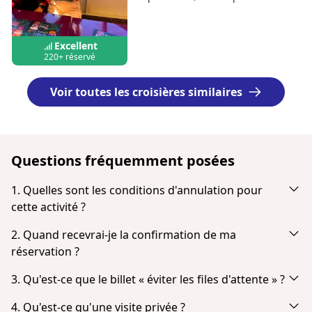
Excellent
220+ réservé
Voir toutes les croisières similaires
Questions fréquemment posées
1. Quelles sont les conditions d'annulation pour
cette activité ?
Annulation jusqu’à 24 heures à l’avance pour un
2. Quand recevrai-je la confirmation de ma
remboursement intégral.
réservation ?
Vous recevrez une notification par e-mail juste après votre
3. Qu'est-ce que le billet « éviter les files d'attente » ?
paiement. Si vous ne la voyez pas dans votre boîte de
Les billets « coupe-file » permettent d'entrer le plus
réception, vérifiez votre dossier spam ou courrier
4. Qu'est-ce qu'une visite privée ?