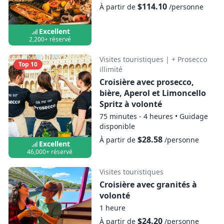
$114.10
À partir de
/personne
Excellent
2,200+ réservé
Visites touristiques
|
+ Prosecco
Top 10
illimité
Croisière avec prosecco,
bière, Aperol et Limoncello
Spritz à volonté
75 minutes - 4 heures
•
Guidage
disponible
$28.58
À partir de
/personne
Excellent
46,000+ réservé
Visites touristiques
Croisière avec granités à
volonté
1 heure
$24.20
À partir de
/personne