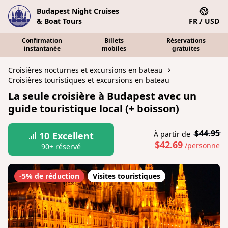
Budapest Night Cruises
& Boat Tours
FR / USD
Confirmation
Billets
Réservations
instantanée
mobiles
gratuites
Croisières nocturnes et excursions en bateau
Croisières touristiques et excursions en bateau
La seule croisière à Budapest avec un
guide touristique local (+ boisson)
$44.95
À partir de
10
Excellent
$42.69
/personne
90+ réservé
-5% de réduction
Visites touristiques