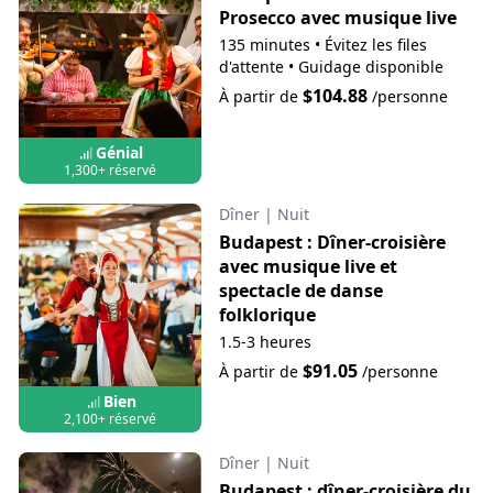
Prosecco avec musique live
135 minutes
•
Évitez les files
d'attente
•
Guidage disponible
$104.88
À partir de
/personne
Génial
1,300+ réservé
Dîner
|
Nuit
Budapest : Dîner-croisière
avec musique live et
spectacle de danse
folklorique
1.5-3 heures
$91.05
À partir de
/personne
Bien
2,100+ réservé
Dîner
|
Nuit
Budapest : dîner-croisière du