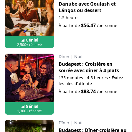
Danube avec Goulash et
Lángos ou dessert
1.5 heures
$56.47
À partir de
/personne
Génial
2,500+ réservé
Dîner
|
Nuit
Budapest : Croisière en
soirée avec dîner à 4 plats
135 minutes - 4.5 heures
•
Évitez
les files d'attente
$88.74
À partir de
/personne
Génial
1,300+ réservé
Dîner
|
Nuit
Budapest : Dîner-croisière au