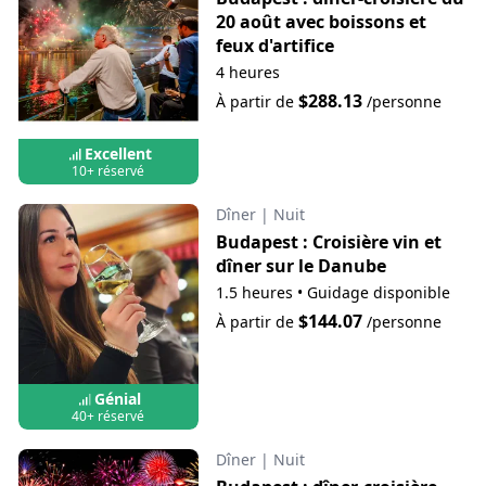
20 août avec boissons et
feux d'artifice
4 heures
$288.13
À partir de
/personne
Excellent
10+ réservé
Dîner
|
Nuit
Budapest : Croisière vin et
dîner sur le Danube
1.5 heures
•
Guidage disponible
$144.07
À partir de
/personne
Génial
40+ réservé
Dîner
|
Nuit