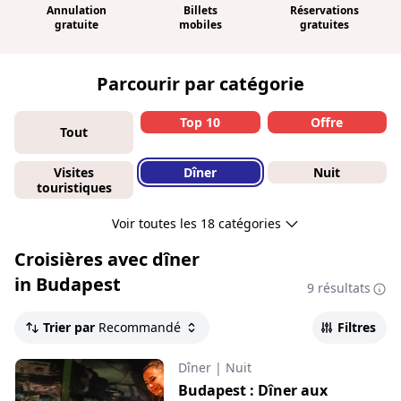
Annulation
Billets
Réservations
gratuite
mobiles
gratuites
Parcourir par catégorie
Top 10
Offre
Tout
Visites
Dîner
Nuit
touristiques
Voir toutes les 18 catégories
Croisières avec dîner
in Budapest
9 résultats
Trier par
Recommandé
Filtres
Dîner
|
Nuit
Budapest : Dîner aux