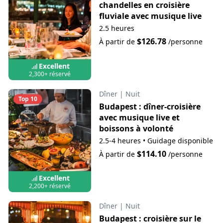
chandelles en croisière
fluviale avec musique live
2.5 heures
$126.78
À partir de
/personne
Excellent
2,300+ réservé
Dîner
|
Nuit
Top 10
Budapest : dîner-croisière
avec musique live et
boissons à volonté
2.5-4 heures
•
Guidage disponible
$114.10
À partir de
/personne
Excellent
2,200+ réservé
Dîner
|
Nuit
Budapest : croisière sur le