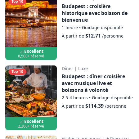
Top 10
Budapest : croisière
historique avec boisson de
bienvenue
1 heure
•
Guidage disponible
$12.71
À partir de
/personne
Excellent
8,500+ réservé
Dîner
|
Luxe
Top 10
Budapest : dîner-croisière
avec musique live et
boissons à volonté
2.5-4 heures
•
Guidage disponible
$114.39
À partir de
/personne
Excellent
2,200+ réservé
Visites touristiques
|
+ Prosecco