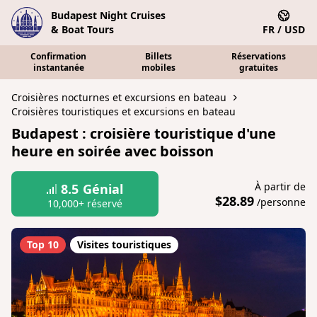
Budapest Night Cruises
& Boat Tours
FR / USD
Confirmation
Billets
Réservations
instantanée
mobiles
gratuites
Croisières nocturnes et excursions en bateau
Croisières touristiques et excursions en bateau
Budapest : croisière touristique d'une
heure en soirée avec boisson
À partir de
8.5
Génial
$28.89
/personne
10,000+ réservé
Top 10
Visites touristiques