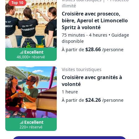
Top 10
illimité
Croisière avec prosecco,
bière, Aperol et Limoncello
Spritz à volonté
75 minutes - 4 heures
•
Guidage
disponible
$28.66
À partir de
/personne
Excellent
46,000+ réservé
Visites touristiques
Croisière avec granités à
volonté
1 heure
$24.26
À partir de
/personne
Excellent
220+ réservé