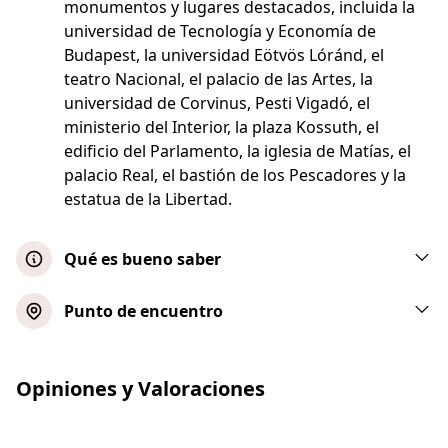
monumentos y lugares destacados, incluida la
universidad de Tecnología y Economía de
Budapest, la universidad Eötvös Lóránd, el
teatro Nacional, el palacio de las Artes, la
universidad de Corvinus, Pesti Vigadó, el
ministerio del Interior, la plaza Kossuth, el
edificio del Parlamento, la iglesia de Matías, el
palacio Real, el bastión de los Pescadores y la
estatua de la Libertad.
Qué es bueno saber
El ticket para bebés no incluye la cena.
Punto de encuentro
Puedes pedirla a bordo.
Cena de 4 platos
Existe una opción vegetariana disponible.
Opiniones y Valoraciones
El menú está disponible en otros idiomas a
Mostrar mapa
bordo.