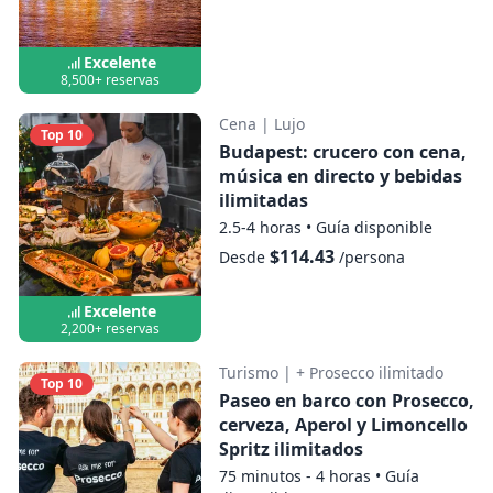
persona; cualquier bebida adicional se
puede comprar a bordo.
Excelente
8,500+ reservas
Cena
|
Lujo
Top 10
Budapest: crucero con cena,
música en directo y bebidas
ilimitadas
2.5-4 horas
•
Guía disponible
$114.43
Desde
/persona
Excelente
2,200+ reservas
Turismo
|
+ Prosecco ilimitado
Top 10
Paseo en barco con Prosecco,
cerveza, Aperol y Limoncello
Spritz ilimitados
75 minutos - 4 horas
•
Guía