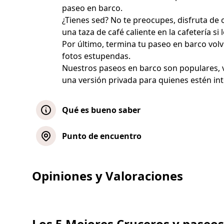
paseo en barco.
¿Tienes sed? No te preocupes, disfruta de 
una taza de café caliente en la cafetería si 
Por último, termina tu paseo en barco vol
fotos estupendas.
Nuestros paseos en barco son populares, 
una versión privada para quienes estén in
Qué es bueno saber
Los asientos se asignan por orden de ll
Punto de encuentro
(buenos/mejores), aunque hay opciones 
en la misma dirección
Opiniones y Valoraciones
Solo se pueden comprar comida y bebida
consumir a bordo)
El barco saldrá a la hora exacta indicad
minutos antes; evita llegar 5 minutos an
Los 5 Mejores Cruceros y paseos