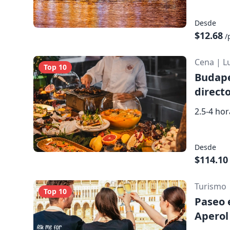
Desde
$12.68
/
Cena
|
L
Top 10
Budape
direct
2.5-4 ho
Desde
$114.10
Turismo
Top 10
Paseo 
Aperol