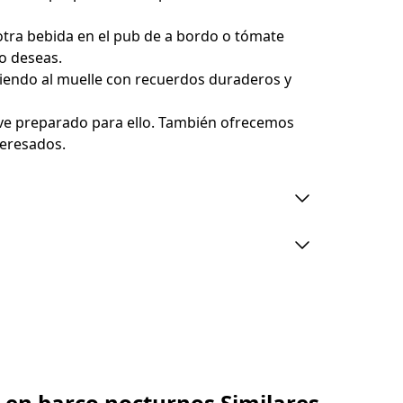
otra bebida en el pub de a bordo o tómate
lo deseas.
viendo al muelle con recuerdos duraderos y
ve preparado para ello. También ofrecemos
teresados.
egada. No hay asientos asignados
de asientos disponibles. Todo el barco va
s en el barco (no se pueden llevar ni
a en el cupón. Debes llegar al menos 15
tes de la salida. Los pasajeros anteriores
 en barco nocturnos Similares