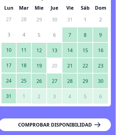
Lun
Mar
Mie
Jue
Vie
Sáb
Dom
27
28
29
30
31
1
2
3
4
5
6
7
8
9
10
11
12
13
14
15
16
17
18
19
20
21
22
23
24
25
26
27
28
29
30
31
1
2
3
4
5
6
COMPROBAR DISPONIBILIDAD