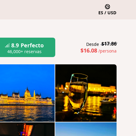
ES / USD
$17.86
Desde
8.9
Perfecto
$16.08
/persona
46,000+ reservas