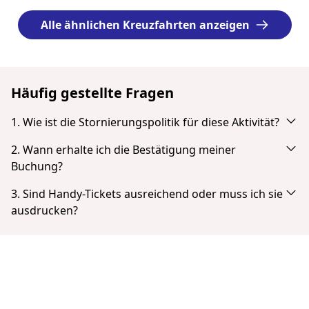
Alle ähnlichen Kreuzfahrten anzeigen
Häufig gestellte Fragen
1. Wie ist die Stornierungspolitik für diese Aktivität?
Stornierung bis zu 24 Stunden vor Beginn mit vollständiger
2. Wann erhalte ich die Bestätigung meiner
Rückerstattung.
Buchung?
Du erhältst eine E-Mail-Benachrichtigung direkt nach deiner
3. Sind Handy-Tickets ausreichend oder muss ich sie
erfolgreichen Zahlung. Wenn du diese nicht in deinem
ausdrucken?
Posteingang siehst, überprüfst du deinen Spam- oder Junk-
Tickets müssen nicht gedruckt werden. Du kannst dein
Mail-Ordner. Nach Abschluss der Zahlung hast du die
Ticket von deinem Smartphone aus als PDF vorzeigen.
Möglichkeit, dein Ticket direkt herunterzuladen.