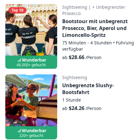
Sightseeing
|
+ Unbegrenzter
Top 10
Prosecco
Bootstour mit unbegrenzt
Prosecco, Bier, Aperol und
Limoncello-Spritz
75 Minuten - 4 Stunden
•
Führung
verfügbar
$28.66
ab
/Person
Wunderbar
46,000+ gebucht
Sightseeing
Unbegrenzte Slushy-
Bootsfahrt
1 Stunde
$24.26
ab
/Person
Wunderbar
220+ gebucht