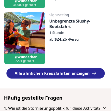
Wunderbar
46,000+ gebucht
Sightseeing
Unbegrenzte Slushy-
Bootsfahrt
1 Stunde
$24.26
ab
/Person
Wunderbar
220+ gebucht
Alle ähnlichen Kreuzfahrten anzeigen
Häufig gestellte Fragen
1. Wie ist die Stornierungspolitik für diese Aktivität?