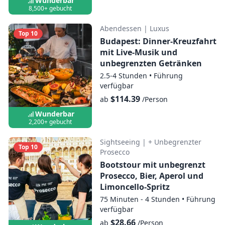
Wunderbar
8,500+ gebucht
Abendessen
|
Luxus
Top 10
Budapest: Dinner-Kreuzfahrt
mit Live-Musik und
unbegrenzten Getränken
2.5-4 Stunden
•
Führung
verfügbar
$114.39
ab
/Person
Wunderbar
2,200+ gebucht
Sightseeing
|
+ Unbegrenzter
Top 10
Prosecco
Bootstour mit unbegrenzt
Prosecco, Bier, Aperol und
Limoncello-Spritz
75 Minuten - 4 Stunden
•
Führung
verfügbar
$28.66
ab
/Person