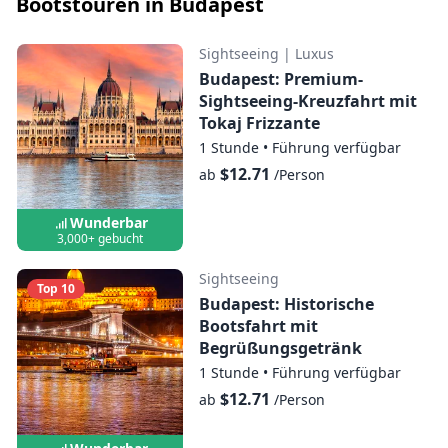
Bootstouren in Budapest
Sightseeing
|
Luxus
Budapest: Premium-
Sightseeing-Kreuzfahrt mit
Tokaj Frizzante
1 Stunde
•
Führung verfügbar
$12.71
ab
/Person
Wunderbar
3,000+ gebucht
Sightseeing
Top 10
Budapest: Historische
Bootsfahrt mit
Begrüßungsgetränk
1 Stunde
•
Führung verfügbar
$12.71
ab
/Person